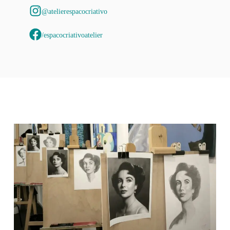
@atelierespacocriativo
/espacocriativoatelier