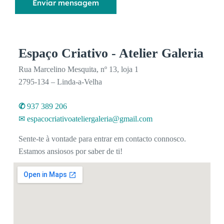
Enviar mensagem
m
m
e
n
Espaço Criativo - Atelier Galeria
s
a
Rua Marcelino Mesquita, nº 13, loja 1
g
2795-134 – Linda-a-Velha
e
m
✆
937 389 206
✉ espacocriativoateliergaleria@gmail.com
Sente-te à vontade para entrar em contacto connosco.
Estamos ansiosos por saber de ti!