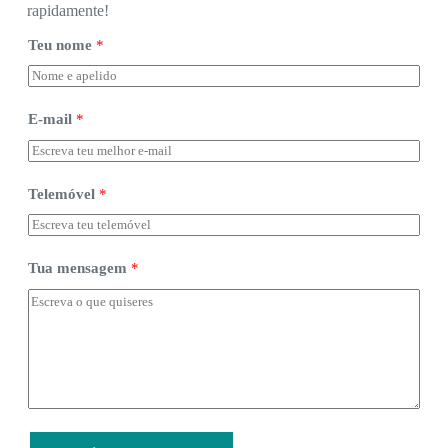
rapidamente!
Teu nome
*
E-mail
*
Telemóvel
*
*
Tua mensagem
*
m
e
n
s
a
g
e